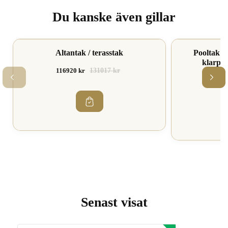
Du kanske även gillar
Spara 10%
Altantak / terasstak
Spara 16%
Pooltak S
klarpla
116920 kr
131017 kr
2349
Senast visat