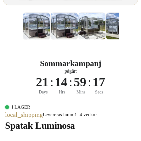
Sommarkampanj
pågår:
21
:
14
:
59
:
17
Days
Hrs
Mins
Secs
I LAGER
local_shipping
Levereras inom 1–4 veckor
Spatak Luminosa