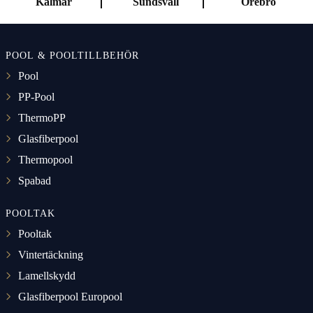
Kalmar
Sundsvall
Örebro
POOL & POOLTILLBEHÖR
Pool
PP-Pool
ThermoPP
Glasfiberpool
Thermopool
Spabad
POOLTAK
Pooltak
Vintertäckning
Lamellskydd
Glasfiberpool Europool