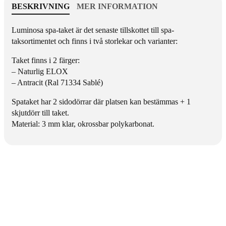
a
u
BESKRIVNING
MER INFORMATION
k
m
L
i
Luminosa spa-taket är det senaste tillskottet till spa-
u
n
taksortimentet och finns i två storlekar och varianter:
m
o
i
s
Taket finns i 2 färger:
n
a
– Naturlig ELOX
o
– Antracit (Ral 71334 Sablé)
s
Spataket har 2 sidodörrar där platsen kan bestämmas + 1
a
skjutdörr till taket.
Material: 3 mm klar, okrossbar polykarbonat.