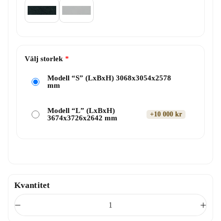
Välj storlek
Modell “S” (LxBxH) 3068x3054x2578
mm
Modell “L” (LxBxH)
+10 000 kr
3674x3726x2642 mm
Kvantitet
M
Ö
i
k