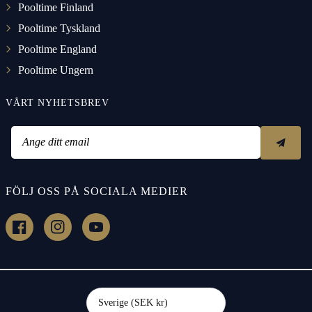
Pooltime Finland
Pooltime Tyskland
Pooltime England
Pooltime Ungern
VÅRT NYHETSBREV
Ange ditt email
FÖLJ OSS PÅ SOCIALA MEDIER
h
h
h
t
t
t
t
t
t
p
p
p
s
s
s
:
:
:
Sverige (SEK kr)
/
/
/