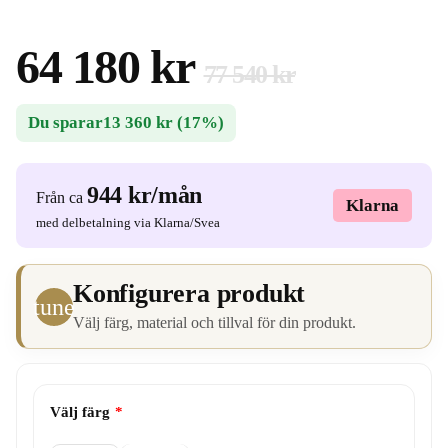
64 180 kr
77 540 kr
Du sparar
13 360 kr
(17%)
944 kr
/mån
Från ca
Klarna
med delbetalning via Klarna/Svea
Konfigurera produkt
tune
Välj färg, material och tillval för din produkt.
Välj färg