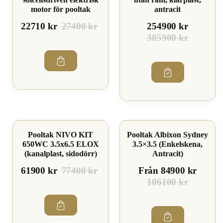
motor för pooltak
antracit
22710 kr
27400 kr
254900 kr
305900 kr
Spara 20%
Spara 19%
Pooltak NIVO KIT
Pooltak Albixon Sydney
650WC 3.5x6.5 ELOX
3.5×3.5 (Enkelskena,
(kanalplast, sidodörr)
Antracit)
61900 kr
77400 kr
Från 84900 kr
106100 kr