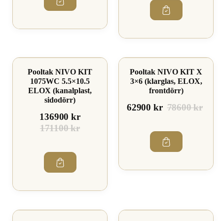
Spara 19%
Spara 19%
Pooltak NIVO KIT
Pooltak NIVO KIT X
1075WC 5.5×10.5
3×6 (klarglas, ELOX,
ELOX (kanalplast,
frontdörr)
sidodörr)
62900 kr
78600 kr
136900 kr
171100 kr
Spara 20%
Spara 20%