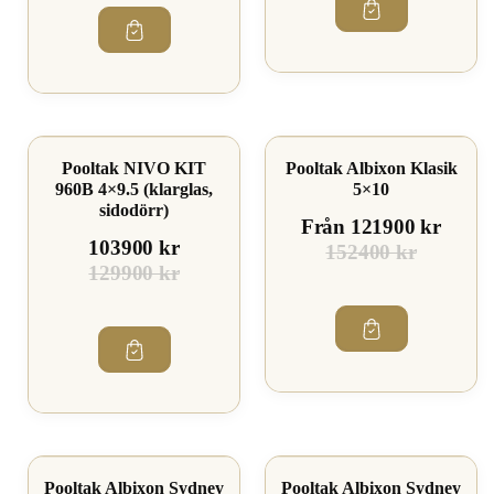
Spara 20%
Spara 20%
Pooltak NIVO KIT
Pooltak Albixon Klasik
960B 4×9.5 (klarglas,
5×10
sidodörr)
Från 121900 kr
103900 kr
152400 kr
129900 kr
Spara 20%
Spara 19%
Pooltak Albixon Sydney
Pooltak Albixon Sydney