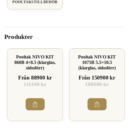
POOLTAKSTILLBEHÖR
Produkter
Spara 19%
Spara 19%
Pooltak NIVO KIT
Pooltak NIVO KIT
860B 4×8.5 (klarglas,
1075B 5.5×10.5
sidodörr)
(klarglas, sidodörr)
Från 88900 kr
Från 150900 kr
111100 kr
188600 kr