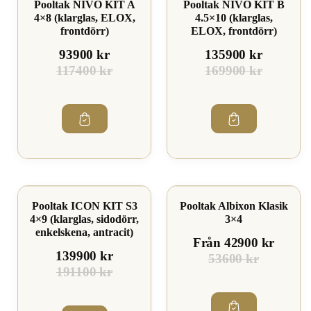
Pooltak NIVO KIT A
Pooltak NIVO KIT B
4×8 (klarglas, ELOX,
4.5×10 (klarglas,
frontdörr)
ELOX, frontdörr)
93900 kr
135900 kr
117400 kr
169900 kr
Kampanj
Spara 19%
Pooltak ICON KIT S3
Pooltak Albixon Klasik
Spara 26%
4×9 (klarglas, sidodörr,
3×4
enkelskena, antracit)
Från 42900 kr
139900 kr
53600 kr
191100 kr