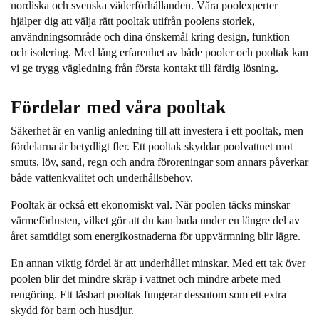
nordiska och svenska väderförhållanden. Våra poolexperter
hjälper dig att välja rätt pooltak utifrån poolens storlek,
användningsområde och dina önskemål kring design, funktion
och isolering. Med lång erfarenhet av både pooler och pooltak kan
vi ge trygg vägledning från första kontakt till färdig lösning.
Fördelar med våra pooltak
Säkerhet är en vanlig anledning till att investera i ett pooltak, men
fördelarna är betydligt fler. Ett pooltak skyddar poolvattnet mot
smuts, löv, sand, regn och andra föroreningar som annars påverkar
både vattenkvalitet och underhållsbehov.
Pooltak är också ett ekonomiskt val. När poolen täcks minskar
värmeförlusten, vilket gör att du kan bada under en längre del av
året samtidigt som energikostnaderna för uppvärmning blir lägre.
En annan viktig fördel är att underhållet minskar. Med ett tak över
poolen blir det mindre skräp i vattnet och mindre arbete med
rengöring. Ett låsbart pooltak fungerar dessutom som ett extra
skydd för barn och husdjur.