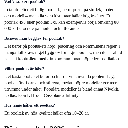
Vad kostar ett pooltak?
Letar du efter ett billigt pooltak, beror priset på storlek, material
och modell – men alla våra lösningar håller hög kvalitet. Ett
pooltak 4x8 eller pooltak 3x6 kan exempelvis börja omkring 80
000 kr beroende på modell och utförande.
Behöver man bygglov för pooltak?
Det beror på pooltakets höjd, placering och kommunens regler. I
många fall krävs inget bygglov för lägre pooltak, men det är alltid
bäst att kontrollera med din kommun innan köp eller installation.
Vilket pooltak är bäst?
Det bästa pooltaket beror på hur du vill använda poolen.
Låga
pooltak
är diskreta och stilrena, medan högre modeller ger mer
utrymme under taket. Populära modeller är bland annat Nivokit,
Dallas, Icon KIT och Casablanca Infinity.
Hur länge håller ett pooltak?
Ett pooltak av hög kvalitet håller ofta 10–20 år.