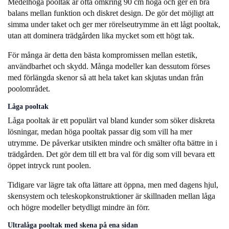
Medelhöga pooltak är ofta omkring 90 cm höga och ger en bra
balans mellan funktion och diskret design. De gör det möjligt att
simma under taket och ger mer rörelseutrymme än ett lågt pooltak,
utan att dominera trädgården lika mycket som ett högt tak.
För många är detta den bästa kompromissen mellan estetik,
användbarhet och skydd. Många modeller kan dessutom förses
med förlängda skenor så att hela taket kan skjutas undan från
poolområdet.
Låga pooltak
Låga pooltak
är ett populärt val bland kunder som söker diskreta
lösningar, medan höga pooltak passar dig som vill ha mer
utrymme. De påverkar utsikten mindre och smälter ofta bättre in i
trädgården. Det gör dem till ett bra val för dig som vill bevara ett
öppet intryck runt poolen.
Tidigare var lägre tak ofta lättare att öppna, men med dagens hjul,
skensystem och teleskopkonstruktioner är skillnaden mellan låga
och högre modeller betydligt mindre än förr.
Ultralåga pooltak med skena på ena sidan