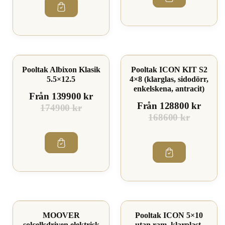
Kampanj
Spara 20%
Pooltak Albixon Klasik
Pooltak ICON KIT S2
Spara 23%
5.5×12.5
4×8 (klarglas, sidodörr,
enkelskena, antracit)
Från 139900 kr
Från 128800 kr
174900 kr
168600 kr
Spara 17%
Spara 16%
MOOVER
Pooltak ICON 5×10
solcellsdriven elektrisk
utan ram, klarplast,