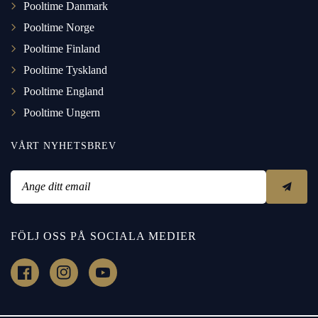
Pooltime Danmark
Pooltime Norge
Pooltime Finland
Pooltime Tyskland
Pooltime England
Pooltime Ungern
VÅRT NYHETSBREV
Ange ditt email
FÖLJ OSS PÅ SOCIALA MEDIER
h
h
h
t
t
t
t
t
t
p
p
p