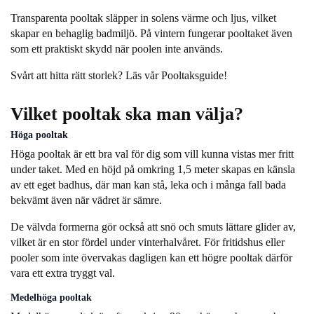
Transparenta pooltak släpper in solens värme och ljus, vilket
skapar en behaglig badmiljö. På vintern fungerar pooltaket även
som ett praktiskt skydd när poolen inte används.
Svårt att hitta rätt storlek? Läs vår
Pooltaksguide!
Vilket pooltak ska man välja?
Höga pooltak
Höga pooltak
är ett bra val för dig som vill kunna vistas mer fritt
under taket. Med en höjd på omkring 1,5 meter skapas en känsla
av ett eget badhus, där man kan stå, leka och i många fall bada
bekvämt även när vädret är sämre.
De välvda formerna gör också att snö och smuts lättare glider av,
vilket är en stor fördel under vinterhalvåret. För fritidshus eller
pooler som inte övervakas dagligen kan ett högre pooltak därför
vara ett extra tryggt val.
Medelhöga pooltak