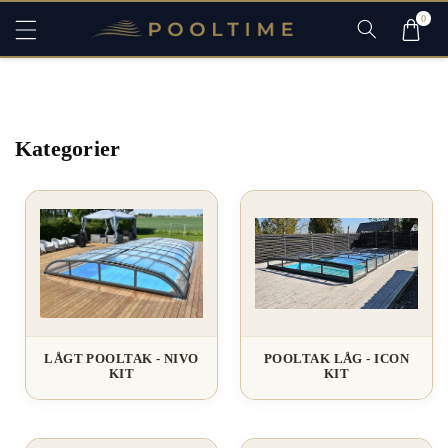
ti
0
ll
Filtrera och sortera
i
n
n
e
h
ål
l
Kategorier
LÅGT POOLTAK - NIVO
POOLTAK LÅG - ICON
KIT
KIT