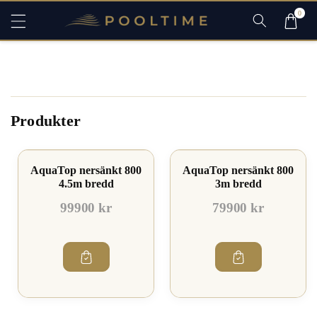
ti
0
ll
Filtrera och sortera
i
n
n
e
h
ål
l
Produkter
AquaTop nersänkt 800
AquaTop nersänkt 800
4.5m bredd
3m bredd
99900 kr
79900 kr