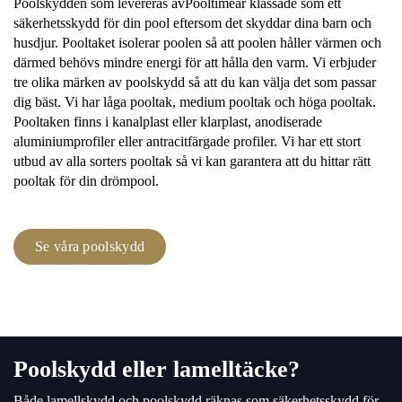
Poolskydden som levereras av
Pooltime
är klassade som ett
säkerhetsskydd för din pool eftersom det skyddar dina barn och
husdjur. Pooltaket isolerar poolen så att poolen håller värmen och
därmed behövs mindre energi för att hålla den varm. Vi erbjuder
tre olika märken av poolskydd så att du kan välja det som passar
dig bäst. Vi har låga pooltak, medium pooltak och höga pooltak.
Pooltaken finns i kanalplast eller klarplast, anodiserade
aluminiumprofiler eller antracitfärgade profiler. Vi har ett stort
utbud av alla sorters pooltak så vi kan garantera att du hittar rätt
pooltak för din drömpool.
Se våra poolskydd
Poolskydd eller lamelltäcke?
Både lamellskydd och poolskydd räknas som säkerhetsskydd för