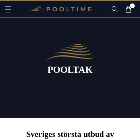
ti
0
ll
i
n
n
e
h
ål
l
POOLTAK
Sveriges största utbud av