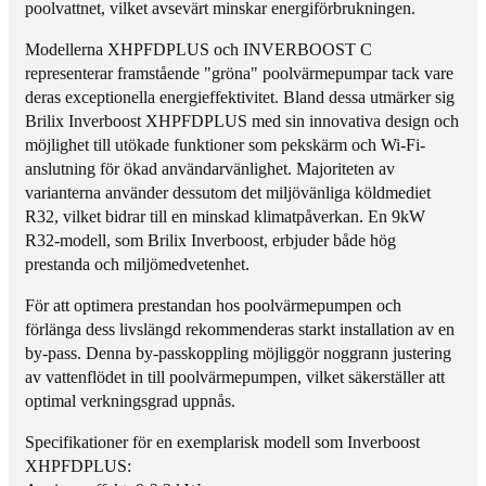
p
p
poolvattnet, vilket avsevärt minskar energiförbrukningen.
u
B
m
R
Modellerna XHPFDPLUS och INVERBOOST C
p
I
representerar framstående "gröna"
poolvärmepumpar
tack vare
B
L
deras exceptionella energieffektivitet. Bland dessa utmärker sig
R
I
Brilix Inverboost XHPFDPLUS
med sin innovativa design och
I
X
möjlighet till utökade funktioner som pekskärm och Wi-Fi-
L
i
anslutning för ökad användarvänlighet. Majoriteten av
I
n
varianterna använder dessutom det
miljövänliga
köldmediet
X
v
R32
, vilket bidrar till en minskad klimatpåverkan. En 9kW
i
e
R32-modell, som
Brilix Inverboost
, erbjuder både hög
n
r
prestanda och miljömedvetenhet.
v
B
För att optimera prestandan hos poolvärmepumpen och
e
O
förlänga dess livslängd rekommenderas starkt installation av en
r
O
by-pass. Denna by-passkoppling möjliggör noggrann justering
B
S
av vattenflödet in till poolvärmepumpen, vilket säkerställer att
O
T
optimal verkningsgrad uppnås.
O
X
S
H
Specifikationer för en exemplarisk modell som
Inverboost
T
P
XHPFDPLUS
:
X
F