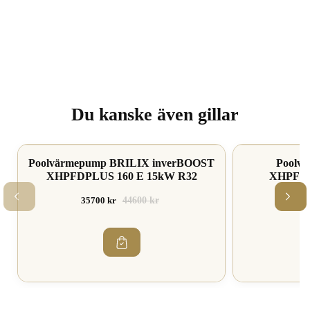
Du kanske även gillar
Poolvärmepump BRILIX inverBOOST
Spara 19%
Spara 20%
Poolv
XHPFDPLUS 160 E 15kW R32
XHPFDP
35700 kr
44600 kr
202