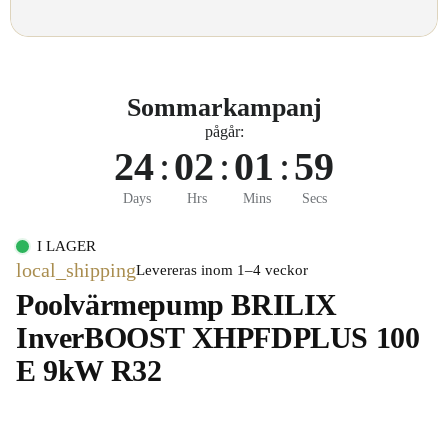
Sommarkampanj
pågår:
24
:
02
:
01
:
59
Days
Hrs
Mins
Secs
I LAGER
local_shipping
Levereras inom 1–4 veckor
Poolvärmepump BRILIX
InverBOOST XHPFDPLUS 100
E 9kW R32