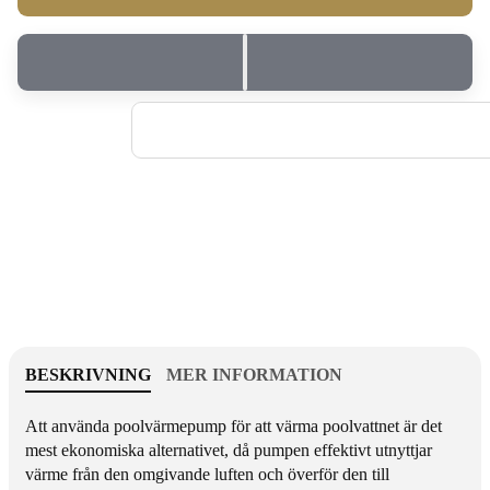
v
t
a
i
n
t
t
e
i
t
t
f
e
ö
t
r
f
P
ö
o
r
o
P
l
o
v
o
ä
l
r
v
m
BESKRIVNING
MER INFORMATION
ä
e
r
p
Att
använda poolvärmepump
för att
värma poolvattnet
är det
m
u
mest ekonomiska alternativet, då pumpen effektivt utnyttjar
e
m
värme från den omgivande luften och överför den till