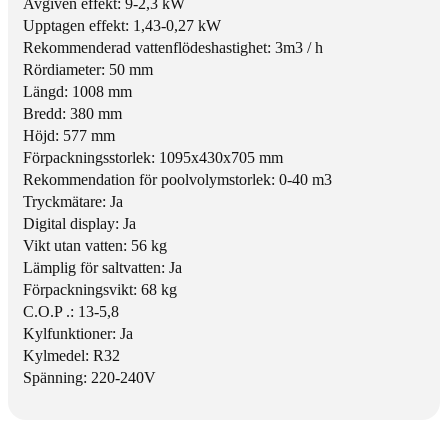
Avgiven effekt: 9-2,3 kW
H
D
Upptagen effekt: 1,43-0,27 kW
P
P
Rekommenderad vattenflödeshastighet: 3m3 / h
F
L
Rördiameter: 50 mm
D
U
Längd: 1008 mm
P
S
Bredd: 380 mm
L
1
Höjd: 577 mm
U
0
Förpackningsstorlek: 1095x430x705 mm
S
0
Rekommendation för poolvolymstorlek: 0-40 m3
1
E
Tryckmätare: Ja
0
9
Digital display: Ja
0
k
Vikt utan vatten: 56 kg
E
W
Lämplig för saltvatten: Ja
9
R
Förpackningsvikt: 68 kg
k
3
C.O.P .: 13-5,8
W
2
Kylfunktioner: Ja
R
Kylmedel:
R32
3
Spänning: 220-240V
2
Dimensioner:
Weight: