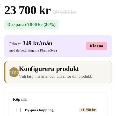
23 700 kr
29 600 kr
Du sparar
5 900 kr
(20%)
349 kr
/mån
Från ca
Klarna
med delbetalning via Klarna/Svea
Konfigurera produkt
tune
Välj färg, material och tillval för din produkt.
Köp till:
By-pass koppling
+1 290 kr