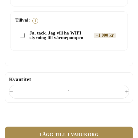
Tillval:
i
Ja, tack. Jag vill ha WIFI
+1 900 kr
styrning till värmepumpen
Kvantitet
M
Ö
i
k
n
a
s
k
k
v
a
a
k
n
LÄGG TILL I VARUKORG