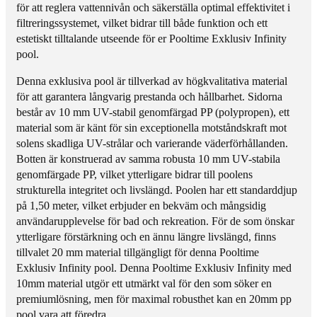
v
f
för att reglera vattennivån och säkerställa optimal effektivitet i
I
i
filtreringssystemet, vilket bidrar till både funktion och ett
n
n
estetiskt tilltalande utseende för er Pooltime Exklusiv Infinity
f
i
pool.
i
t
Denna exklusiva pool är tillverkad av högkvalitativa material
n
y
för att garantera långvarig prestanda och hållbarhet. Sidorna
i
1
består av 10 mm UV-stabil genomfärgad PP (polypropen), ett
t
0
material som är känt för sin exceptionella motståndskraft mot
y
/
solens skadliga UV-strålar och varierande väderförhållanden.
1
2
Botten är konstruerad av samma robusta 10 mm UV-stabila
0
0
genomfärgade PP, vilket ytterligare bidrar till poolens
/
m
strukturella integritet och livslängd. Poolen har ett standarddjup
2
m
på 1,50 meter, vilket erbjuder en bekväm och mångsidig
0
P
användarupplevelse för bad och rekreation. För de som önskar
m
P
ytterligare förstärkning och en ännu längre livslängd, finns
m
p
tillvalet 20 mm material tillgängligt för denna Pooltime
P
o
Exklusiv Infinity pool. Denna Pooltime Exklusiv Infinity med
P
o
10mm material utgör ett utmärkt val för den som söker en
p
l
premiumlösning, men för maximal robusthet kan en 20mm pp
o
4
pool vara att föredra.