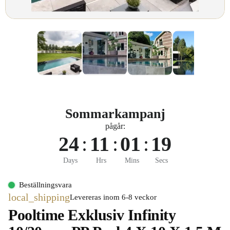
Sommarkampanj
pågår:
24
:
11
:
01
:
18
Days
Hrs
Mins
Secs
Beställningsvara
local_shipping
Levereras inom 6-8 veckor
Pooltime Exklusiv Infinity