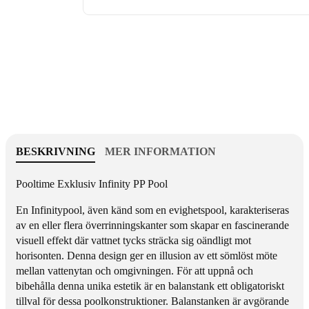
t
f
e
ö
t
r
f
P
ö
o
r
o
P
l
o
t
o
i
l
m
t
e
BESKRIVNING
MER INFORMATION
i
E
m
x
Pooltime Exklusiv Infinity PP Pool
e
k
E
l
En Infinitypool, även känd som en evighetspool, karakteriseras
x
u
av en eller flera överrinningskanter som skapar en fascinerande
k
s
visuell effekt där vattnet tycks sträcka sig oändligt mot
l
i
horisonten. Denna design ger en illusion av ett sömlöst möte
u
v
mellan vattenytan och omgivningen. För att uppnå och
s
I
bibehålla denna unika estetik är en balanstank ett obligatoriskt
i
n
tillval för dessa poolkonstruktioner. Balanstanken är avgörande