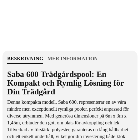
t
r
f
G
ö
l
r
a
G
s
l
f
a
i
s
b
f
e
BESKRIVNING
MER INFORMATION
i
r
b
p
Saba 600 Trädgårdspool: En
e
o
Kompakt och Rymlig Lösning för
r
o
Din Trädgård
p
l
o
S
Denna kompakta modell, Saba 600, representerar en av våra
o
a
mindre men exceptionellt rymliga
pooler
, perfekt anpassad för
l
b
diverse utrymmen. Med generösa dimensioner på 6m x 3m x
S
a
1,45m, erbjuder den gott om plats för avkoppling och lek.
a
6
Tillverkad av förstärkt
polyester
, garanteras en lång hållbarhet
b
0
och ett enkelt underhåll, vilket gör din investering både klok