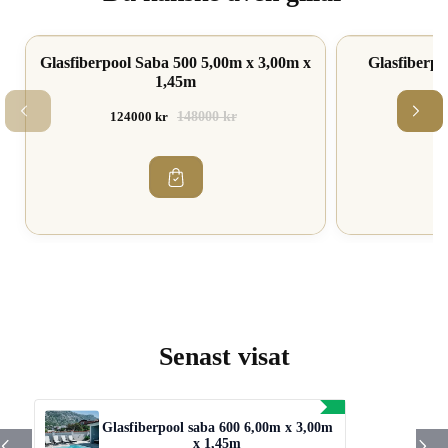
Glasfiberpool Saba 500 5,00m x 3,00m x
Spara 16%
Spara 16%
Glasfiberp
1,45m
3
124000 kr
148000 kr
2710
Senast visat
Glasfiberpool saba 600 6,00m x 3,00m
x 1,45m