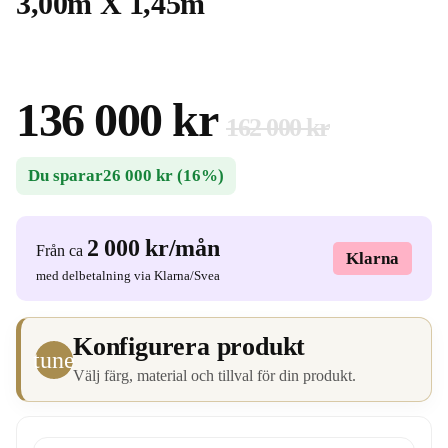
3,00m X 1,45m
136 000 kr
162 000 kr
Du sparar
26 000 kr
(16%)
2 000 kr
/mån
Från ca
Klarna
med delbetalning via Klarna/Svea
Konfigurera produkt
tune
Välj färg, material och tillval för din produkt.