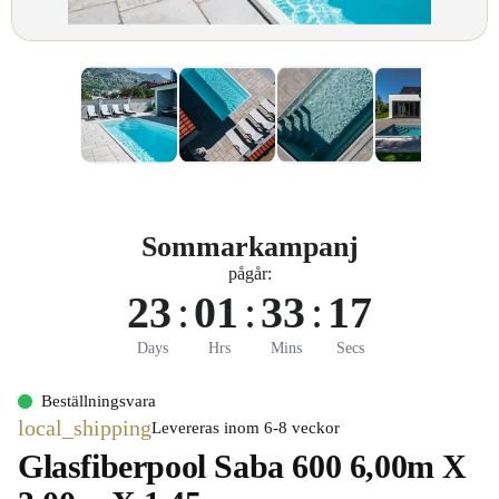
Sommarkampanj
pågår:
23
:
01
:
33
:
16
Days
Hrs
Mins
Secs
Beställningsvara
local_shipping
Levereras inom 6-8 veckor
Glasfiberpool Saba 600 6,00m X