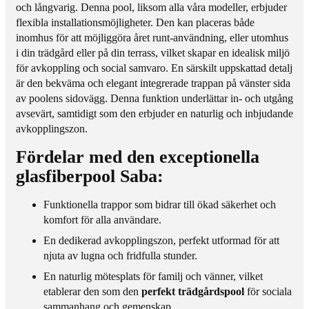
a
0
och långvarig. Denna
pool
, liksom alla våra modeller, erbjuder
6
6
flexibla installationsmöjligheter. Den kan placeras både
0
,
inomhus för att möjliggöra året runt-användning, eller utomhus
0
0
i din trädgård eller på din terrass, vilket skapar en idealisk miljö
6
0
för avkoppling och social samvaro. En särskilt uppskattad detalj
,
m
är den bekväma och elegant integrerade trappan på vänster sida
0
x
av
poolens
sidovägg. Denna funktion underlättar in- och utgång
0
3
avsevärt, samtidigt som den erbjuder en naturlig och inbjudande
m
,
avkopplingszon.
x
0
3
0
Fördelar med den exceptionella
,
m
glasfiberpool Saba:
0
x
0
1
Funktionella trappor som bidrar till ökad säkerhet och
m
,
komfort för alla användare.
x
4
1
En dedikerad avkopplingszon, perfekt utformad för att
5
,
njuta av lugna och fridfulla stunder.
m
4
En naturlig mötesplats för familj och vänner, vilket
5
etablerar den som den
perfekt trädgårdspool
för sociala
m
sammanhang och gemenskap.