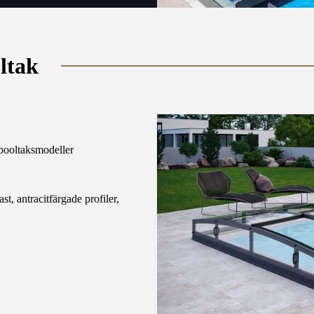
oltak
pooltaksmodeller
st, antracitfärgade profiler,