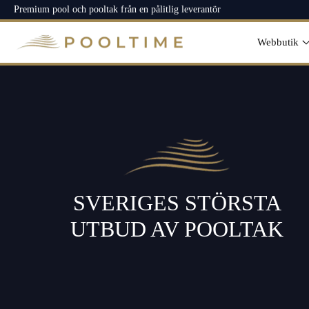
ti
Premium pool och pooltak från en pålitlig leverantör
ll
i
n
Webbutik
n
e
h
ål
l
SVERIGES STÖRSTA
UTBUD AV POOLTAK