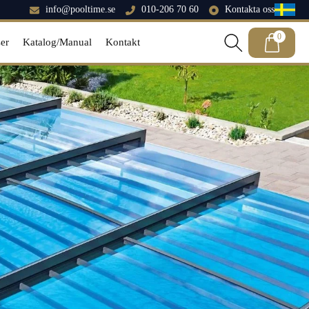
info@pooltime.se
010-206 70 60
Kontakta oss
0
er
Katalog/Manual
Kontakt