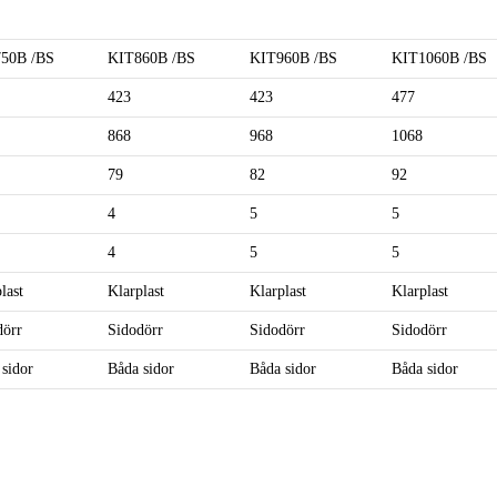
50B /BS
KIT860B /BS
KIT960B /BS
KIT1060B /BS
423
423
477
868
968
1068
79
82
92
4
5
5
4
5
5
last
Klarplast
Klarplast
Klarplast
dörr
Sidodörr
Sidodörr
Sidodörr
sidor
Båda sidor
Båda sidor
Båda sidor