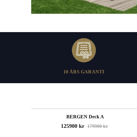
10 ÅRS GARANTI
Kampanj
BERGEN Deck A
Spara 30%
125900 kr
179900 kr