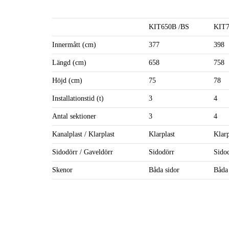
KIT650B /BS
KIT7
Innermått (cm)
377
398
Längd (cm)
658
758
Höjd (cm)
75
78
Installationstid (t)
3
4
Antal sektioner
3
4
Kanalplast / Klarplast
Klarplast
Klarp
Sidodörr / Gaveldörr
Sidodörr
Sido
Skenor
Båda sidor
Båda 