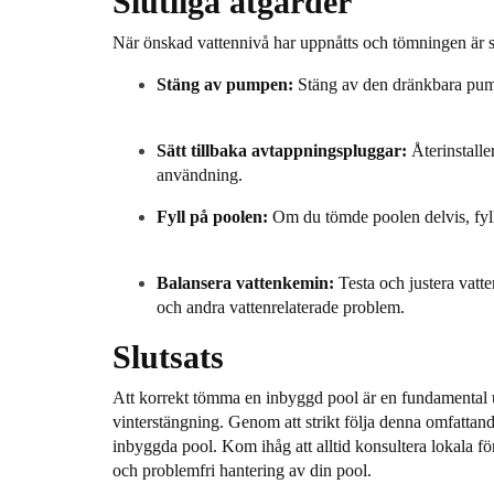
Slutliga åtgärder
När önskad vattennivå har uppnåtts och tömningen är slu
Stäng av pumpen:
Stäng av den dränkbara pump
Sätt tillbaka avtappningspluggar:
Återinstalle
användning.
Fyll på poolen:
Om du tömde poolen delvis, fyll p
Balansera vattenkemin:
Testa och justera vatte
och andra vattenrelaterade problem.
Slutsats
Att korrekt tömma en inbyggd pool är en fundamental u
vinterstängning. Genom att strikt följa denna omfattand
inbyggda pool. Kom ihåg att alltid konsultera lokala för
och problemfri hantering av din pool.