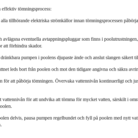
h effektiv tömningsprocess:
alla tillhörande elektriska strömkällor innan tömningsprocessen påbörjas.
h avlägsna eventuella avtappningspluggar som finns i poolutrustningen, 
r att förhindra skador.
 dränkbara pumpen i
poolens
djupaste ände och anslut slangen säkert ti
ttnet leds bort från poolen och mot den tidigare angivna och säkra avrin
ör att påbörja tömningen. Övervaka vattennivån kontinuerligt och juste
 vattennivån för att undvika att tömma för mycket vatten, särskilt i o
poolen.
oolen
delvis, pausa pumpen regelbundet och fyll på poolen med nytt vatte
.