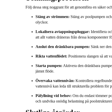
Följ dessa steg noggrant för att genomföra en säker oc
Stäng av strömmen:
Stäng av
poolpumpen
och 
olyckor.
Lokalisera avtappningspluggar:
Identifiera oc
att allt vatten dräneras från dessa komponenter fö
Anslut den dränkbara pumpen:
Sänk ner den
Rikta vattenflödet:
Positionera slangen så att va
Starta pumpen:
Aktivera den dränkbara pumpen f
jämnt flöde.
Övervaka vattennivån:
Kontrollera regelbundet
vattennivå kan leda till strukturella problem för 
Påfyllning vid behov:
Om du endast tömmer
p
och undvika onödig belastning på poolstrukturen