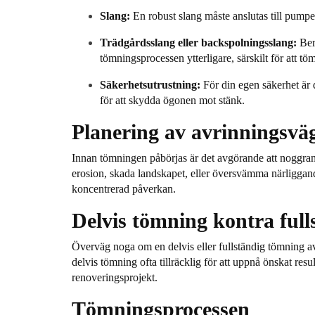
Slang:
En robust slang måste anslutas till pumpen 
Trädgårdsslang eller backspolningsslang:
Ber
tömningsprocessen ytterligare, särskilt för att t
Säkerhetsutrustning:
För din egen säkerhet är 
för att skydda ögonen mot stänk.
Planering av avrinningsvä
Innan tömningen påbörjas är det avgörande att noggrant
erosion, skada landskapet, eller översvämma närliggande f
koncentrerad påverkan.
Delvis tömning kontra ful
Överväg noga om en delvis eller fullständig tömning av
delvis tömning ofta tillräcklig för att uppnå önskat res
renoveringsprojekt.
Tömningsprocessen