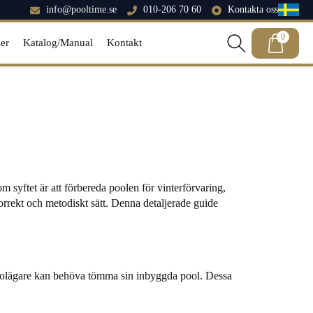
info@pooltime.se
010-206 70 60
Kontakta oss
0
er
Katalog/Manual
Kontakt
 syftet är att förbereda poolen för vinterförvaring,
korrekt och metodiskt sätt. Denna detaljerade guide
n poolägare kan behöva tömma sin inbyggda pool. Dessa