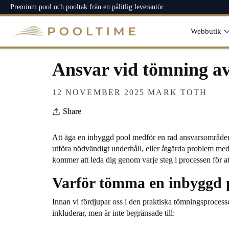
ti
Premium pool och pooltak från en pålitlig leverantör
ll
i
n
Webbutik
n
e
h
ål
Ansvar vid tömning av
l
12 NOVEMBER 2025
MARK TOTH
Share
Att äga en inbyggd pool medför en rad ansvarsområden, 
utföra nödvändigt underhåll, eller åtgärda problem med v
kommer att leda dig genom varje steg i processen för at
Varför tömma en inbyggd 
Innan vi fördjupar oss i den praktiska tömningsprocess
inkluderar, men är inte begränsade till: