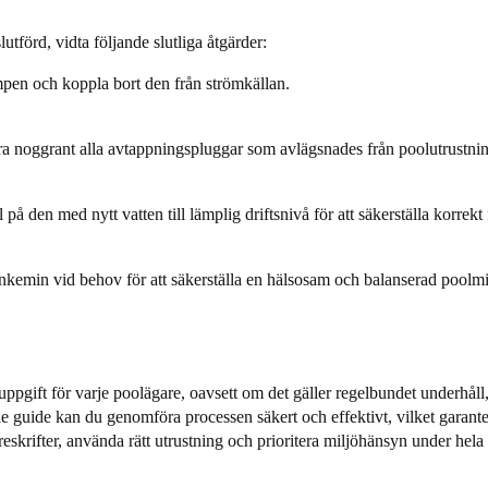
tförd, vidta följande slutliga åtgärder:
en och koppla bort den från strömkällan.
ra noggrant alla avtappningspluggar som avlägsnades från poolutrustning
å den med nytt vatten till lämplig driftsnivå för att säkerställa korrekt
nkemin vid behov för att säkerställa en hälsosam och balanserad poolmil
ppgift för varje
poolägare
, oavsett om det gäller regelbundet underhåll
e guide kan du genomföra processen säkert och effektivt, vilket garante
eskrifter, använda rätt utrustning och prioritera miljöhänsyn under hela