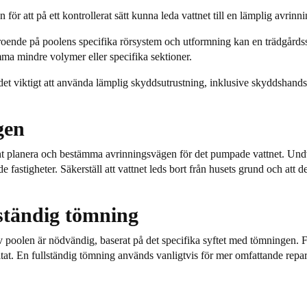
för att på ett kontrollerat sätt kunna leda vattnet till en lämplig avrin
oende på poolens specifika rörsystem och utformning kan en trädgårdss
ömma mindre volymer eller specifika sektioner.
det viktigt att använda lämplig skyddsutrustning, inklusive skyddshand
gen
 planera och bestämma avrinningsvägen för det pumpade vattnet. Undvik 
astigheter. Säkerställ att vattnet leds bort från husets grund och att de
lständig tömning
 poolen är nödvändig, baserat på det specifika syftet med tömningen. Fö
ultat. En fullständig tömning används vanligtvis för mer omfattande repar