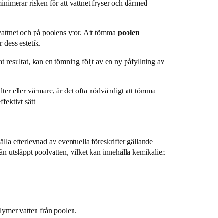
minimerar risken för att vattnet fryser och därmed
vattnet och på poolens ytor. Att tömma
poolen
 dess estetik.
t resultat, kan en tömning följt av en ny påfyllning av
lter eller värmare, är det ofta nödvändigt att tömma
fektivt sätt.
lla efterlevnad av eventuella föreskrifter gällande
ån utsläppt poolvatten, vilket kan innehålla kemikalier.
olymer vatten från poolen.