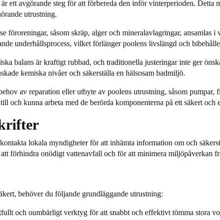
är ett avgörande steg för att förbereda den inför vinterperioden. Detta 
hörande utrustning.
e föroreningar, såsom skräp, alger och mineralavlagringar, ansamlas i 
de underhållsprocess, vilket förlänger poolens livslängd och bibehåller
a balans är kraftigt rubbad, och traditionella justeringar inte ger önska
 önskade kemiska nivåer och säkerställa en hälsosam badmiljö.
ehov av reparation eller utbyte av poolens utrustning, såsom pumpar, fi
t till och kunna arbeta med de berörda komponenterna på ett säkert och ef
rifter
kontakta lokala myndigheter för att inhämta information om och säkerstä
att förhindra onödigt vattenavfall och för att minimera miljöpåverkan fr
säkert, behöver du följande grundläggande utrustning:
fullt och oumbärligt verktyg för att snabbt och effektivt tömma stora v