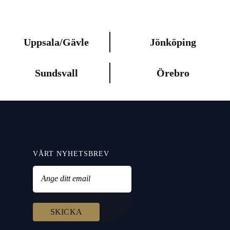
Uppsala/Gävle
Jönköping
Sundsvall
Örebro
VÅRT NYHETSBREV
Ange ditt email
SKICKA